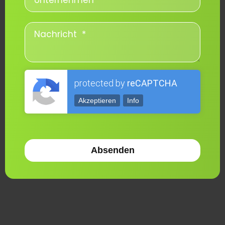
protected by
reCAPTCHA
Akzeptieren
Info