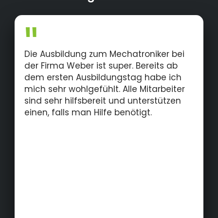
inhabergeführten Familienunternehmens
befindet sich im oberfränkischen Kronach in
Deutschland. Die Geschäftsführer sind Dr.-
Ing. Markus Weber und Ludwig Weber M.Sc.
Die Ausbildung zum Mechatroniker bei
der Firma Weber ist super. Bereits ab
dem ersten Ausbildungstag habe ich
mich sehr wohlgefühlt. Alle Mitarbeiter
sind sehr hilfsbereit und unterstützen
einen, falls man Hilfe benötigt.