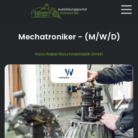
Mechatroniker
- (M/W/D)
Hans Weber Maschinenfabrik GmbH