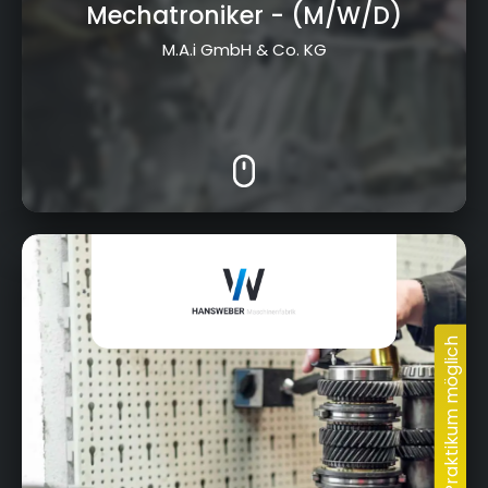
Mechatroniker
- (M/W/D)
M.A.i GmbH & Co. KG