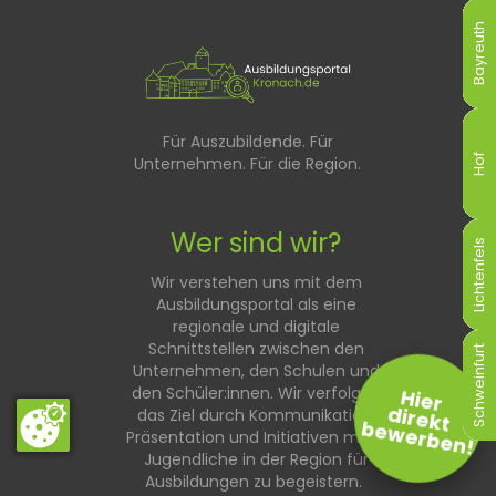
Bayreuth
Bayreuth
Bayreuth
Bayreuth
Bayreuth
Bayreuth
Für Auszubildende. Für
Hof
Hof
Hof
Hof
Hof
Hof
Unternehmen. Für die Region.
Wer sind wir?
Lichtenfels
Lichtenfels
Lichtenfels
Lichtenfels
Lichtenfels
Lichtenfels
Wir verstehen uns mit dem
Ausbildungsportal als eine
regionale und digitale
Schnittstellen zwischen den
Schweinfurt
Schweinfurt
Schweinfurt
Schweinfurt
Schweinfurt
Schweinfurt
Unternehmen, den Schulen und
den Schüler:innen. Wir verfolgen
Hier
direkt
das Ziel durch Kommunikation,
bewerben!
Präsentation und Initiativen mehr
Jugendliche in der Region für
Ausbildungen zu begeistern.