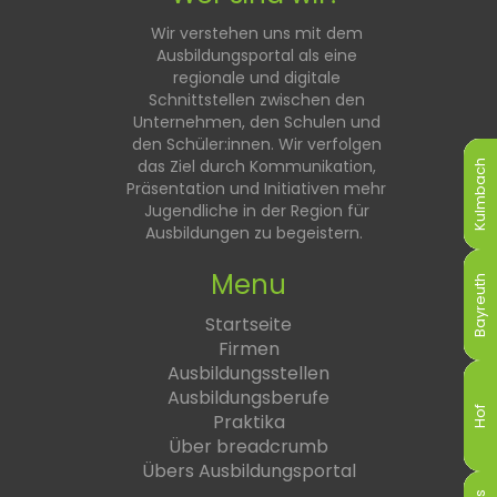
Wir verstehen uns mit dem
Ausbildungsportal als eine
regionale und digitale
Schnittstellen zwischen den
Unternehmen, den Schulen und
den Schüler:innen. Wir verfolgen
das Ziel durch Kommunikation,
Kulmbach
Kulmbach
Kulmbach
Kulmbach
Kulmbach
Kulmbach
Präsentation und Initiativen mehr
Jugendliche in der Region für
Ausbildungen zu begeistern.
Menu
Bayreuth
Bayreuth
Bayreuth
Bayreuth
Bayreuth
Bayreuth
Startseite
Firmen
Ausbildungsstellen
Ausbildungsberufe
Hof
Hof
Hof
Hof
Hof
Hof
Praktika
Über breadcrumb
Übers Ausbildungsportal