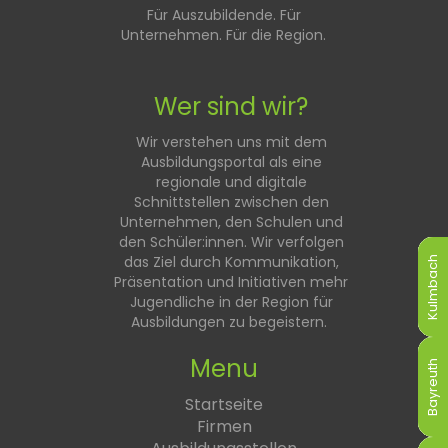
Für Auszubildende. Für
Unternehmen. Für die Region.
Wer sind wir?
Wir verstehen uns mit dem
Ausbildungsportal als eine
regionale und digitale
Schnittstellen zwischen den
Unternehmen, den Schulen und
den Schüler:innen. Wir verfolgen
das Ziel durch Kommunikation,
Kulmbach
Kulmbach
Kulmbach
Kulmbach
Kulmbach
Kulmbach
Präsentation und Initiativen mehr
Jugendliche in der Region für
Ausbildungen zu begeistern.
Menu
Bayreuth
Bayreuth
Bayreuth
Bayreuth
Bayreuth
Bayreuth
Startseite
Firmen