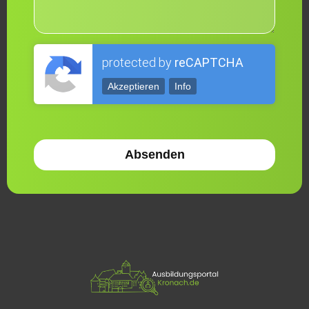
protected by
reCAPTCHA
Akzeptieren
Info