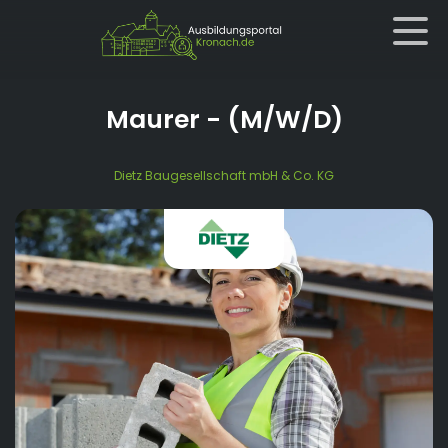
Maurer
- (M/W/D)
Dietz Baugesellschaft mbH & Co. KG