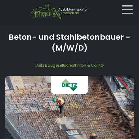
Beton- und Stahlbetonbauer
-
(M/W/D)
Dietz Baugesellschaft mbH & Co. KG