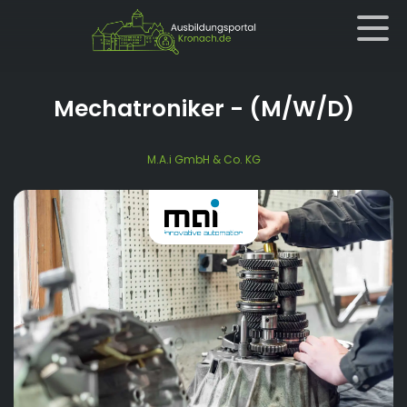
Mechatroniker
- (M/W/D)
M.A.i GmbH & Co. KG