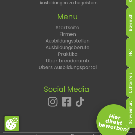
Ausbildungen zu begeistern.
Menu
Bayreuth
Bayreuth
Bayreuth
Bayreuth
Bayreuth
Bayreuth
Startseite
Firmen
Ausbildungsstellen
Ausbildungsberufe
Hof
Hof
Hof
Hof
Hof
Hof
Praktika
Über breadcrumb
Übers Ausbildungsportal
Lichtenfels
Lichtenfels
Lichtenfels
Lichtenfels
Lichtenfels
Lichtenfels
Social Media
Schweinfurt
Schweinfurt
Schweinfurt
Schweinfurt
Schweinfurt
Schweinfurt
Hier
direkt
bewerben!