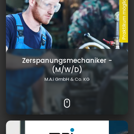
Zerspanungsmechaniker
-
(M/W/D)
M.A.i GmbH & Co. KG