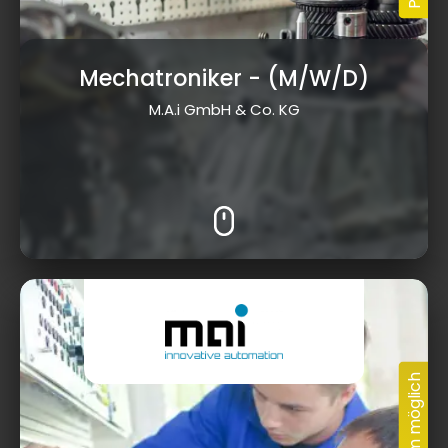
Mechatroniker
- (M/W/D)
M.A.i GmbH & Co. KG