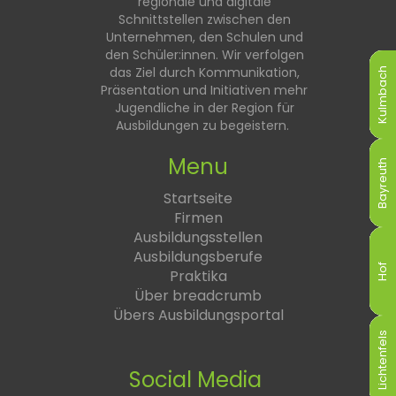
regionale und digitale
Schnittstellen zwischen den
Unternehmen, den Schulen und
den Schüler:innen. Wir verfolgen
das Ziel durch Kommunikation,
Kulmbach
Kulmbach
Kulmbach
Kulmbach
Kulmbach
Kulmbach
Präsentation und Initiativen mehr
Jugendliche in der Region für
Ausbildungen zu begeistern.
Menu
Bayreuth
Bayreuth
Bayreuth
Bayreuth
Bayreuth
Bayreuth
Startseite
Firmen
Ausbildungsstellen
Ausbildungsberufe
Hof
Hof
Hof
Hof
Hof
Hof
Praktika
Über breadcrumb
Übers Ausbildungsportal
Lichtenfels
Lichtenfels
Lichtenfels
Lichtenfels
Lichtenfels
Lichtenfels
Social Media