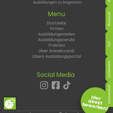
Ausbildungen zu begeistern.
Menu
Bayreuth
Bayreuth
Bayreuth
Bayreuth
Bayreuth
Bayreuth
Startseite
Firmen
Ausbildungsstellen
Ausbildungsberufe
Hof
Hof
Hof
Hof
Hof
Hof
Praktika
Über breadcrumb
Übers Ausbildungsportal
Lichtenfels
Lichtenfels
Lichtenfels
Lichtenfels
Lichtenfels
Lichtenfels
Social Media
Schweinfurt
Schweinfurt
Schweinfurt
Schweinfurt
Schweinfurt
Schweinfurt
Hier
direkt
bewerben!