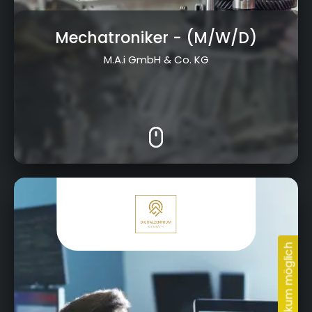
Mechatroniker
- (M/W/D)
M.A.i GmbH & Co. KG
Kressenstein 26, 95326 Kulmbach