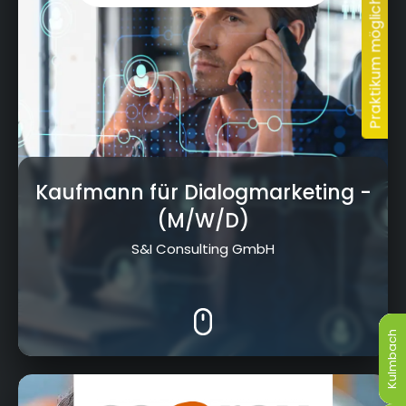
Kaufmann für Dialogmarketing
-
(M/W/D)
S&I Consulting GmbH
Kulmbach
Kulmbach
Kulmbach
Kulmbach
Kulmbach
Kulmbach
Dr.-Ludwig-Vierling-Str. 12, 96257 Redwitz