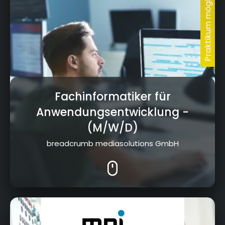
Fachinformatiker für
Anwendungsentwicklung
-
(M/W/D)
breadcrumb mediasolutions GmbH
Hummendorfer Straße 74, 96317 Kronach -
Neuses
Heyho!