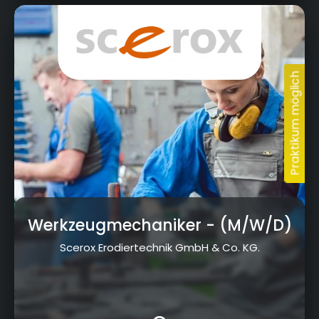
Dr.-Ludwig-Vierling-Str. 12, 96257 Redwitz
a.d.Rodach
Werkzeugmechaniker
- (M/W/D)
Scerox Erodiertechnik GmbH & Co. KG.