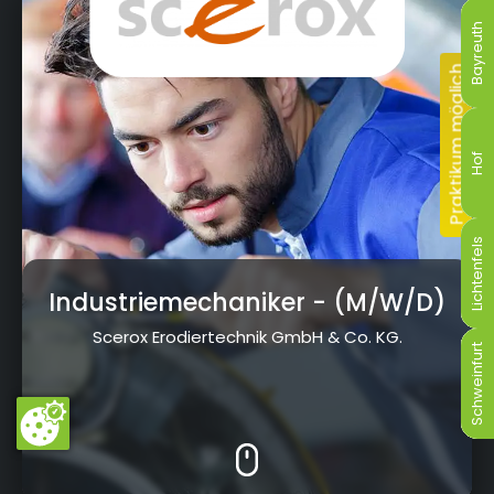
a.d.Rodach
Bayreuth
Bayreuth
Bayreuth
Bayreuth
Bayreuth
Bayreuth
Hof
Hof
Hof
Hof
Hof
Hof
Lichtenfels
Lichtenfels
Lichtenfels
Lichtenfels
Lichtenfels
Lichtenfels
Industriemechaniker
- (M/W/D)
Scerox Erodiertechnik GmbH & Co. KG.
Schweinfurt
Schweinfurt
Schweinfurt
Schweinfurt
Schweinfurt
Schweinfurt