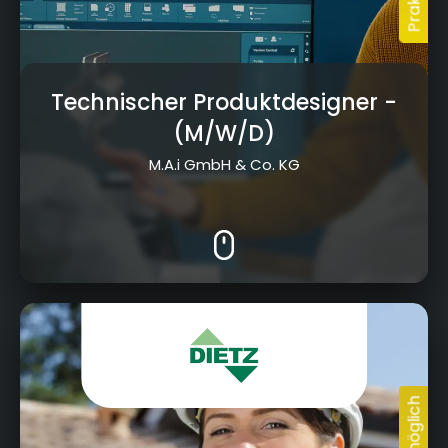
Technischer Produktdesigner
-
(M/W/D)
M.A.i GmbH & Co. KG
Jahnstraße 19, 96260 Weismain