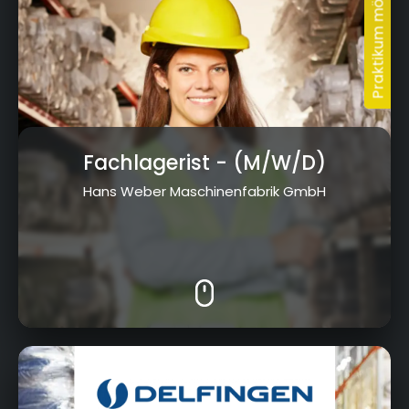
Fachlagerist
- (M/W/D)
Hans Weber Maschinenfabrik GmbH
Großvichtach 2+4, 96364 Marktrodach